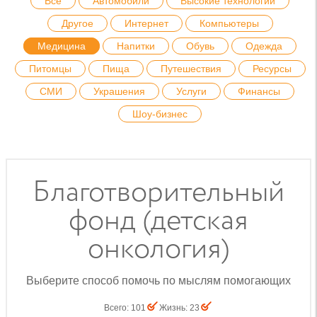
Все
Автомобили
Высокие технологии
Другое
Интернет
Компьютеры
Медицина
Напитки
Обувь
Одежда
Питомцы
Пища
Путешествия
Ресурсы
СМИ
Украшения
Услуги
Финансы
Шоу-бизнес
Благотворительный
фонд (детская
онкология)
Выберите способ помочь по мыслям помогающих
Всего
:
101
Жизнь
:
23