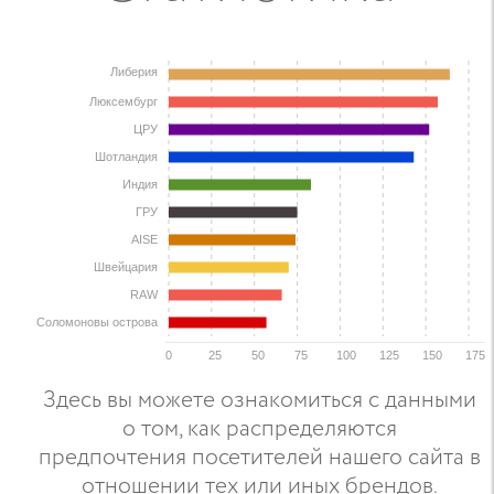
Либерия
Люксембург
ЦРУ
Шотландия
Индия
ГРУ
AISE
Швейцария
RAW
Соломоновы острова
0
25
50
75
100
125
150
175
Здесь вы можете ознакомиться с данными
о том, как распределяются
предпочтения посетителей нашего сайта в
отношении тех или иных брендов.