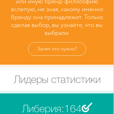
или иную бренд-философию
вслепую, не зная, какому именно
бренду она принадлежит. Только
сделав выбор, вы узнаёте, что вы
выбрали.
Зачем это нужно?
Лидеры статистики
Либерия
:
164